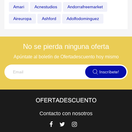
Amari
Acnestudios
Andorrafreemarket
Aireuropa
Ashford
Adolfodominguez
No se pierda ninguna oferta
Apúntate al boletín de Ofertadescuento hoy mismo
Inscríbete!
Contacto con nosotros