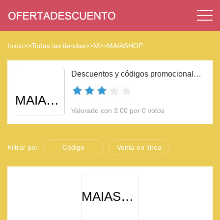
Inicio
>>
Todas las tiendas
>>
M
>>
MAIASHOP
Descuentos y códigos promocionales MAIASHOP 2023
MAIASHOP
Valorado con 3.00 por 0 votos
Filtrar por
Código
Venta en línea
MAIASHOP