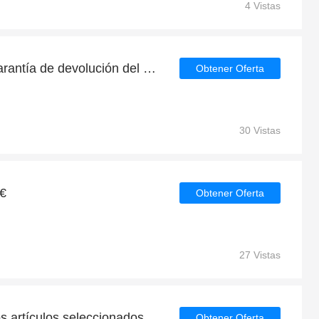
4 Vistas
Disfruta de 30 días de garantía de devolución del dinero | descuento continuo
Obtener Oferta
30 Vistas
8€
Obtener Oferta
27 Vistas
Ahorre hasta el 8% en los artículos seleccionados | fin en breve
Obtener Oferta