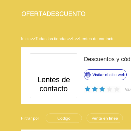
Inicio
>>
Todas las tiendas
>>
L
>>
Lentes de contacto
Visitar el sitio web
Lentes de
contacto
Val
Filtrar por
Código
Venta en línea