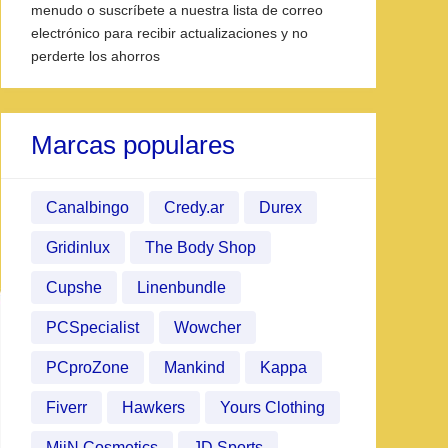
menudo o suscríbete a nuestra lista de correo
electrónico para recibir actualizaciones y no
perderte los ahorros
Marcas populares
Canalbingo
Credy.ar
Durex
Gridinlux
The Body Shop
Cupshe
Linenbundle
PCSpecialist
Wowcher
PCproZone
Mankind
Kappa
Fiverr
Hawkers
Yours Clothing
MiiN Cosmetics
JD Sports