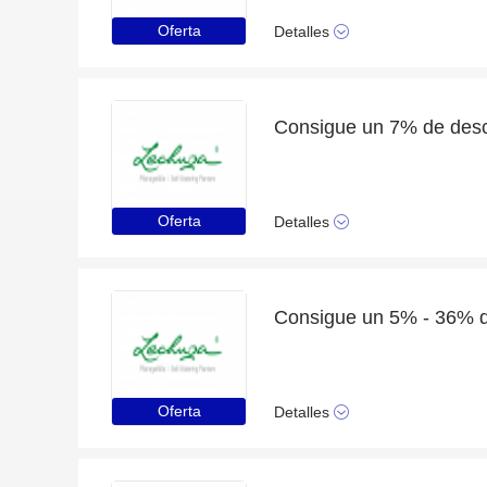
Oferta
Detalles
Oferta
Detalles
Oferta
Detalles