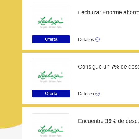
Oferta
Detalles
Oferta
Detalles