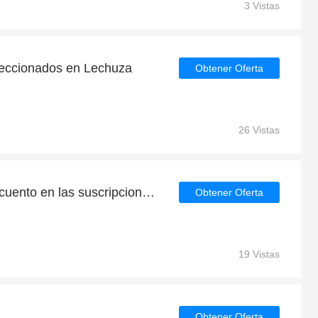
3 Vistas
leccionados en Lechuza
Obtener Oferta
26 Vistas
Obtenga un 10% de descuento en las suscripciones al boletín de noticias
Obtener Oferta
19 Vistas
Obtener Oferta