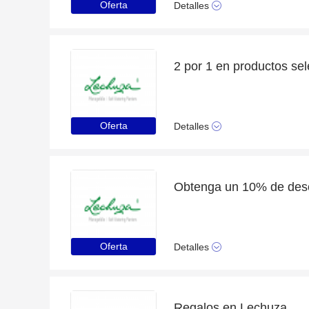
Oferta
Detalles
2 por 1 en productos se
Oferta
Detalles
Oferta
Detalles
Regalos en Lechuza