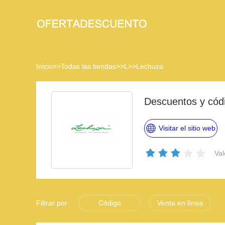
Inicio
>>
Todas las tiendas
>>
L
>>
Lechuza
Descuentos y cód
Visitar el sitio web
Val
Filtrar por
Código
Venta en línea