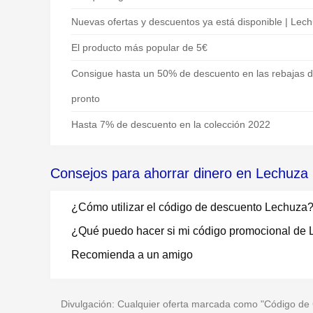
Nuevas ofertas y descuentos ya está disponible | Lec
El producto más popular de 5€
Consigue hasta un 50% de descuento en las rebajas d
pronto
Hasta 7% de descuento en la colección 2022
Consejos para ahorrar dinero en Lechuza
¿Cómo utilizar el código de descuento Lechuza
¿Qué puedo hacer si mi código promocional de 
Recomienda a un amigo
Divulgación: Cualquier oferta marcada como "Código de Cu