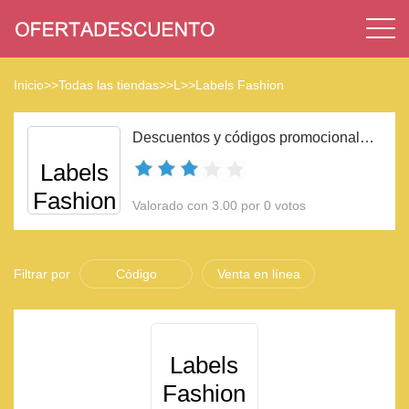
Inicio
>>
Todas las tiendas
>>
L
>>
Labels Fashion
Descuentos y códigos promocionales Labels Fashion 2023
Labels
Fashion
Valorado con 3.00 por 0 votos
Filtrar por
Código
Venta en línea
Labels
Fashion