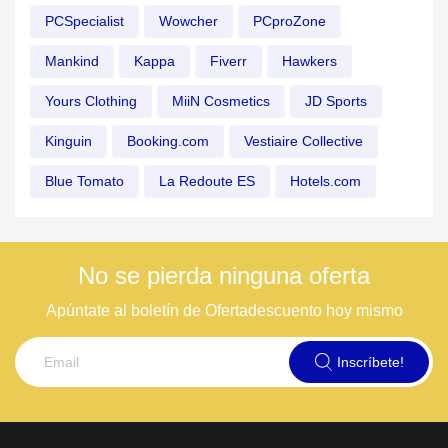
PCSpecialist
Wowcher
PCproZone
Mankind
Kappa
Fiverr
Hawkers
Yours Clothing
MiiN Cosmetics
JD Sports
Kinguin
Booking.com
Vestiaire Collective
Blue Tomato
La Redoute ES
Hotels.com
No se pierda ninguna oferta
Apúntate al boletín de Ofertadescuento hoy mismo
Inscríbete!