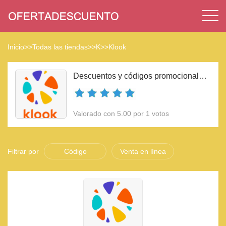
Inicio
>>
Todas las tiendas
>>
K
>>
Klook
Descuentos y códigos promocionales Klook 2023
Valorado con 5.00 por 1 votos
Filtrar por
Código
Venta en línea