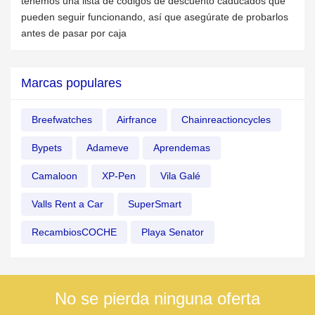
tenemos una lista de códigos de descuento caducados que
pueden seguir funcionando, así que asegúrate de probarlos
antes de pasar por caja
Marcas populares
Breefwatches
Airfrance
Chainreactioncycles
Bypets
Adameve
Aprendemas
Camaloon
XP-Pen
Vila Galé
Valls Rent a Car
SuperSmart
RecambiosCOCHE
Playa Senator
No se pierda ninguna oferta