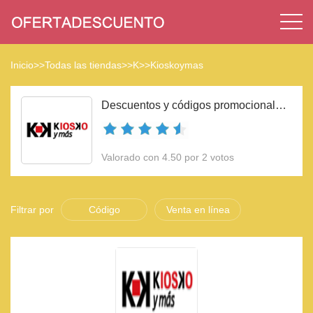
Inicio
>>
Todas las tiendas
>>
K
>>
Kioskoymas
Descuentos y códigos promocionales Kioskoymas 2023
Valorado con 4.50 por 2 votos
Filtrar por
Código
Venta en línea