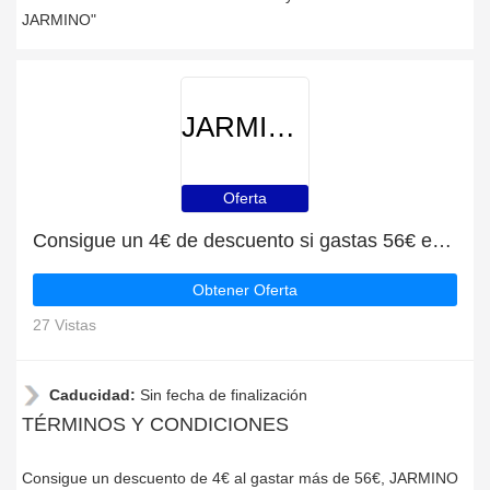
JARMINO"
JARMINO
Oferta
Consigue un 4€ de descuento si gastas 56€ en JARMINO
Obtener Oferta
27 Vistas
Caducidad:
Sin fecha de finalización
TÉRMINOS Y CONDICIONES
Consigue un descuento de 4€ al gastar más de 56€, JARMINO