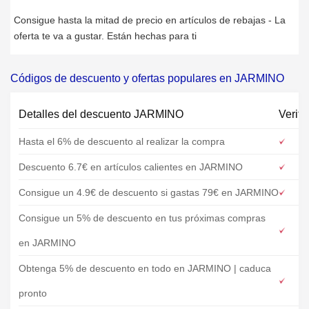
Consigue hasta la mitad de precio en artículos de rebajas - La
oferta te va a gustar. Están hechas para ti
Códigos de descuento y ofertas populares en JARMINO
Detalles del descuento JARMINO
Verifi
Hasta el 6% de descuento al realizar la compra
Descuento 6.7€ en artículos calientes en JARMINO
Consigue un 4.9€ de descuento si gastas 79€ en JARMINO
Consigue un 5% de descuento en tus próximas compras
en JARMINO
Obtenga 5% de descuento en todo en JARMINO | caduca
pronto