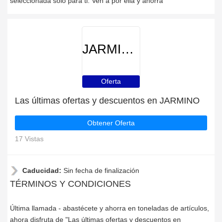
seleccionada sólo para ti. Ven a por ella y ahorra
JARMINO
Oferta
Las últimas ofertas y descuentos en JARMINO
Obtener Oferta
17 Vistas
Caducidad:
Sin fecha de finalización
TÉRMINOS Y CONDICIONES
Última llamada - abastécete y ahorra en toneladas de artículos,
ahora disfruta de "Las últimas ofertas y descuentos en