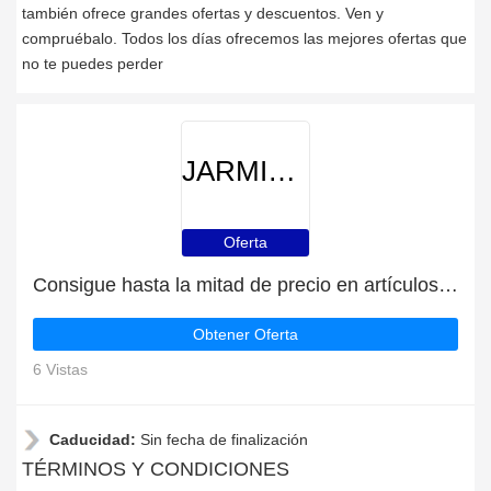
también ofrece grandes ofertas y descuentos. Ven y
compruébalo. Todos los días ofrecemos las mejores ofertas que
no te puedes perder
JARMINO
Oferta
Consigue hasta la mitad de precio en artículos de rebajas
Obtener Oferta
6 Vistas
Caducidad:
Sin fecha de finalización
TÉRMINOS Y CONDICIONES