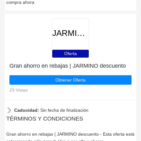
compra ahora
JARMINO
Oferta
Gran ahorro en rebajas | JARMINO descuento
Obtener Oferta
29 Vistas
Caducidad:
Sin fecha de finalización
TÉRMINOS Y CONDICIONES
Gran ahorro en rebajas | JARMINO descuento - Esta oferta está