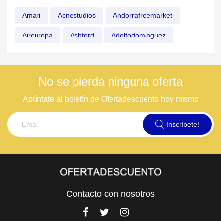
Amari
Acnestudios
Andorrafreemarket
Aireuropa
Ashford
Adolfodominguez
No se pierda ninguna oferta
Apúntate al boletín de Ofertadescuento hoy mismo
Inscríbete!
Contacto con nosotros