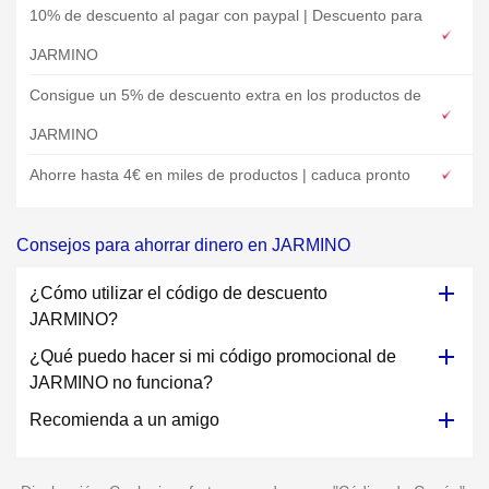
10% de descuento al pagar con paypal | Descuento para
JARMINO
Consigue un 5% de descuento extra en los productos de
JARMINO
Ahorre hasta 4€ en miles de productos | caduca pronto
Consejos para ahorrar dinero en JARMINO
¿Cómo utilizar el código de descuento
JARMINO?
¿Qué puedo hacer si mi código promocional de
JARMINO no funciona?
Recomienda a un amigo