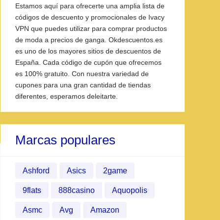
Estamos aquí para ofrecerte una amplia lista de
códigos de descuento y promocionales de Ivacy
VPN que puedes utilizar para comprar productos
de moda a precios de ganga. Okdescuentos.es
es uno de los mayores sitios de descuentos de
España. Cada código de cupón que ofrecemos
es 100% gratuito. Con nuestra variedad de
cupones para una gran cantidad de tiendas
diferentes, esperamos deleitarte.
Marcas populares
Ashford
Asics
2game
9flats
888casino
Aquopolis
Asmc
Avg
Amazon