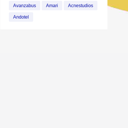
Avanzabus
Amari
Acnestudios
Andotel