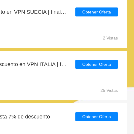
Obtenga 4% de descuento en VPN SUECIA | finaliza pronto
Obtener Oferta
2 Vistas
Obtenga hasta 7€ de descuento en VPN ITALIA | finaliza pronto
Obtener Oferta
25 Vistas
sta 7% de descuento
Obtener Oferta