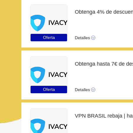
Oferta
Detalles
Oferta
Detalles
VPN BRASIL rebaja | ha