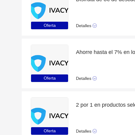
Oferta
Detalles
Oferta
Detalles
2 por 1 en productos se
Oferta
Detalles