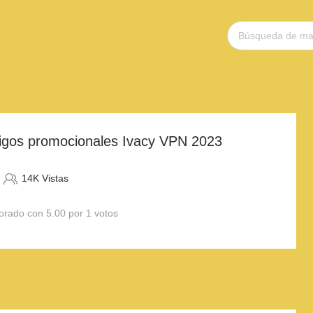
igos promocionales Ivacy VPN 2023
14K Vistas
orado con 5.00 por 1 votos