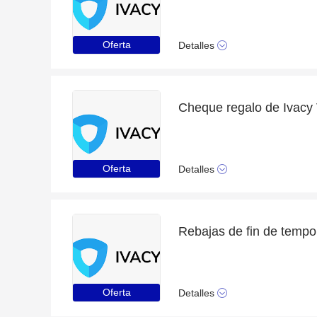
Oferta
Detalles
Cheque regalo de Ivacy
Oferta
Detalles
Oferta
Detalles