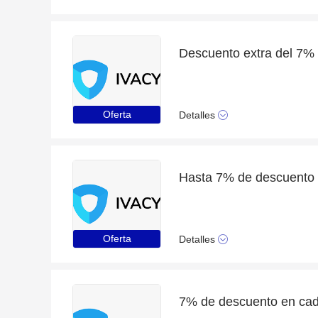
Oferta
Detalles
Hasta 7% de descuento 
Oferta
Detalles
7% de descuento en cad