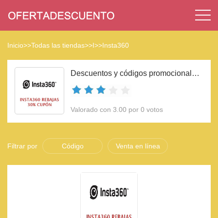
Inicio
>>
Todas las tiendas
>>
I
>>
Insta360
Descuentos y códigos promocionales Insta360 2023
Valorado con 3.00 por 0 votos
Filtrar por
Código
Venta en línea