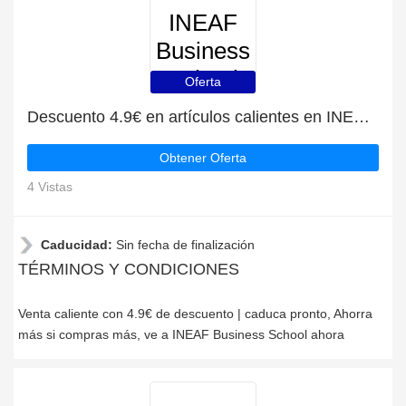
INEAF
Business
School
Oferta
Descuento 4.9€ en artículos calientes en INEAF Business School
Obtener Oferta
4 Vistas
Caducidad:
Sin fecha de finalización
TÉRMINOS Y CONDICIONES
Venta caliente con 4.9€ de descuento | caduca pronto, Ahorra
más si compras más, ve a INEAF Business School ahora