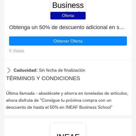
Business
School
Oferta
Obtenga un 50% de descuento adicional en su próximo pedido | fin en breve
Obtener Oferta
5 Vistas
Caducidad:
Sin fecha de finalización
TÉRMINOS Y CONDICIONES
Última llamada - abastécete y ahorra en toneladas de artículos,
ahora disfruta de "Consigue tu próxima compra con un
descuento de hasta el 50% en INEAF Business School"