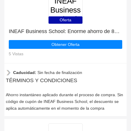
INEAF
Business
School
Oferta
INEAF Business School: Enorme ahorro de 80% de descuento en toda la web sólo durante este mes
Obtener Oferta
5 Vistas
Caducidad:
Sin fecha de finalización
TÉRMINOS Y CONDICIONES
Ahorro instantáneo aplicado durante el proceso de compra. Sin
código de cupón de INEAF Business School, el descuento se
aplica automáticamente en el momento de la compra