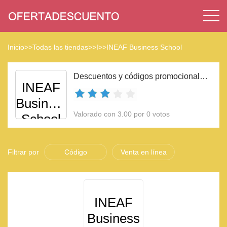
Inicio
>>
Todas las tiendas
>>
I
>>
INEAF Business School
Descuentos y códigos promocionales INEAF Business School 2023
INEAF
Business
Valorado con 3.00 por 0 votos
School
Filtrar por
Código
Venta en línea
INEAF
Business