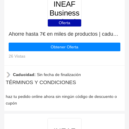
INEAF
Business
School
Oferta
Ahorre hasta 7€ en miles de productos | caduca pronto
Obtener Oferta
26 Vistas
Caducidad:
Sin fecha de finalización
TÉRMINOS Y CONDICIONES
haz tu pedido online ahora sin ningún código de descuento o
cupón