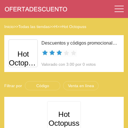
Inicio
>>
Todas las tiendas
>>
H
>>
Hot Octopuss
Descuentos y códigos promocionales Hot Octopuss 2023
Hot
Octopuss
Valorado con 3.00 por 0 votos
Filtrar por
Código
Venta en línea
Hot
Octopuss