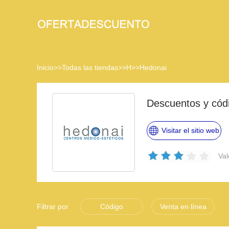
Inicio
>>
Todas las tiendas
>>
H
>>
Hedonai
Descuentos y cód
Visitar el sitio web
Val
Filtrar por
Código
Venta en línea