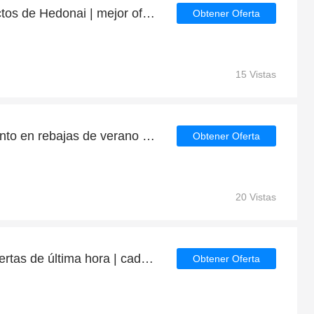
Ahorre 4% en los productos de Hedonai | mejor oferta
Obtener Oferta
15 Vistas
Hasta el 35% de descuento en rebajas de verano | fin en breve
Obtener Oferta
20 Vistas
66% de descuento en ofertas de última hora | caducan pronto
Obtener Oferta