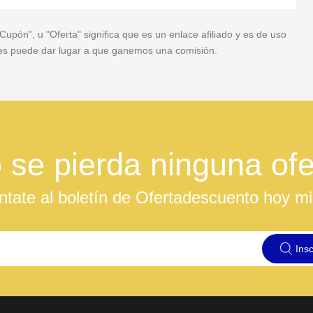
pón", u "Oferta" significa que es un enlace afiliado y es de uso
veces puede dar lugar a que ganemos una comisión.
 se pierda ninguna ofe
ntate al boletín de Ofertadescuento hoy m
Insc