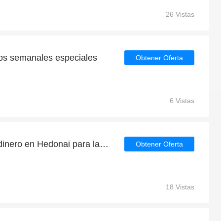
26 Vistas
os semanales especiales
Obtener Oferta
6 Vistas
Compra ahora y ahorra dinero en Hedonai para las liquidaciones de Hedonai
Obtener Oferta
18 Vistas