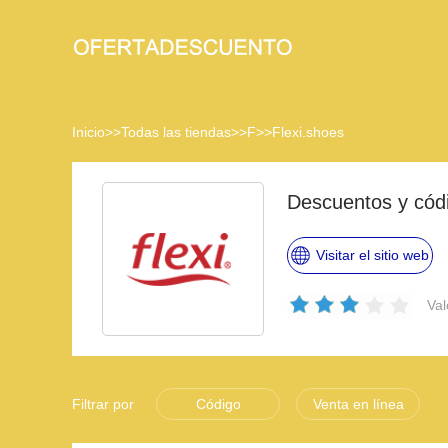
Inicio
>>
Todas las tiendas
>>
F
>>
Flexi.shoes
Descuentos y cód
Visitar el sitio web
Val
Filtrar por
Código
Venta en línea