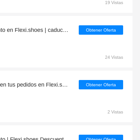
19 Vistas
Obtenga 6% de descuento en Flexi.shoes | caduca pronto
Obtener Oferta
24 Vistas
Descuento extra del 6% en tus pedidos en Flexi.shoes
Obtener Oferta
2 Vistas
Obtenga 6% de descuento | Flexi.shoes Descuentos para estudiantes
Obtener Oferta