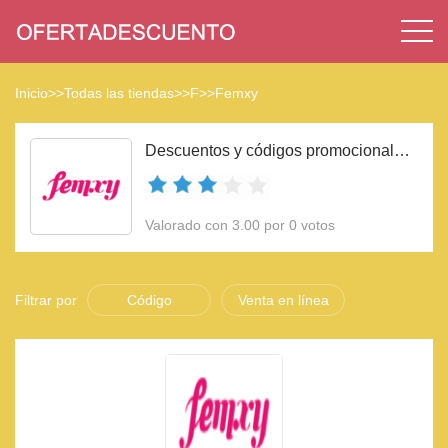
Inicio
>>
Todas las tiendas
>>
F
>>
Femxy
Descuentos y códigos promocionales Femxy 2023
Valorado con 3.00 por 0 votos
Filtrar por
Código
Venta en línea