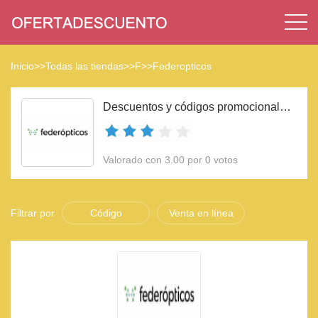
Inicio
>>
Todas las tiendas
>>
F
>>
Federopticos
Descuentos y códigos promocionales Federopticos 2023
Valorado con 3.00 por 0 votos
Filtrar por
Código
Venta en línea