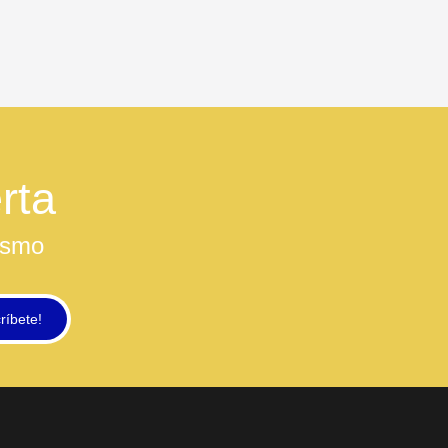
rta
ismo
ríbete!