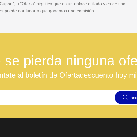
pón", u "Oferta" significa que es un enlace afiliado y es de uso
veces puede dar lugar a que ganemos una comisión.
 se pierda ninguna ofe
ntate al boletín de Ofertadescuento hoy m
Insc