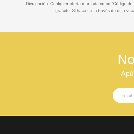
Divulgación: Cualquier oferta marcada como "Código de Cu
gratuito. Si hace clic a través de él, a 
No
Apú