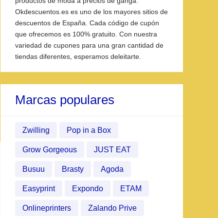
productos de moda a precios de ganga.
Okdescuentos.es es uno de los mayores sitios de
descuentos de España. Cada código de cupón
que ofrecemos es 100% gratuito. Con nuestra
variedad de cupones para una gran cantidad de
tiendas diferentes, esperamos deleitarte.
Marcas populares
Zwilling
Pop in a Box
Grow Gorgeous
JUST EAT
Busuu
Brasty
Agoda
Easyprint
Expondo
ETAM
Onlineprinters
Zalando Prive