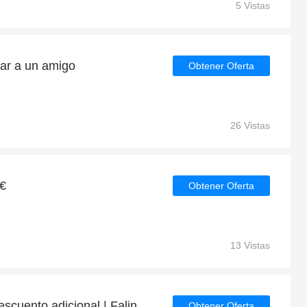
5 Vistas
ar a un amigo
Obtener Oferta
26 Vistas
7€
Obtener Oferta
13 Vistas
Disfrute de un 47% de descuento adicional | Falinas descuento
Obtener Oferta