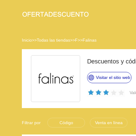
Inicio
>>
Todas las tiendas
>>
F
>>
Falinas
Descuentos y cód
Visitar el sitio web
Val
Filtrar por
Código
Venta en línea