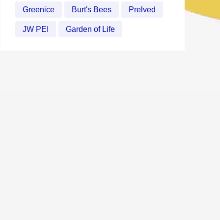
Greenice
Burt's Bees
Prelved
JW PEI
Garden of Life