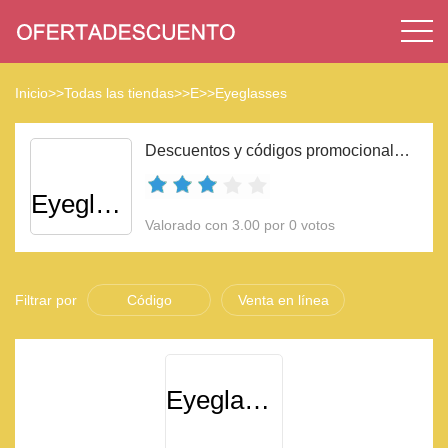
Inicio
>>
Todas las tiendas
>>
E
>>
Eyeglasses
Descuentos y códigos promocionales Eyeglasses 2023
Eyeglasses
Valorado con 3.00 por 0 votos
Filtrar por
Código
Venta en línea
Eyeglasses