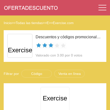
Inicio
>>
Todas las tiendas
>>
E
>>
Exercise.com
Descuentos y códigos promocionales Exercise.com 2023
Exercise
Valorado con 3.00 por 0 votos
Filtrar por
Código
Venta en línea
Exercise