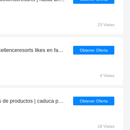
23 Vistas
8% de descuento en Excellenceresorts likes en facebook
Obtener Oferta
4 Vistas
Ahorre hasta 8€ en miles de productos | caduca pronto
Obtener Oferta
18 Vistas