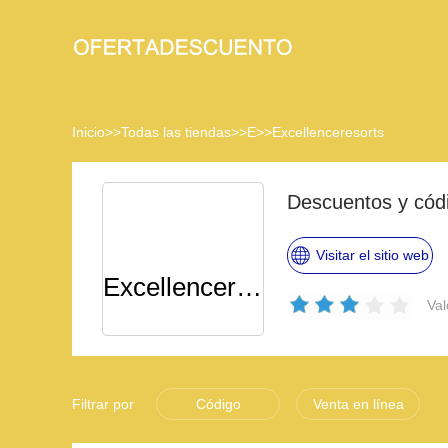
Inicio
>>
Todas las tiendas
>>
E
>>
Excellenceresorts
Descuentos y cód
Visitar el sitio web
Excellenceresorts
Val
Filtrar por
Código
Venta en línea