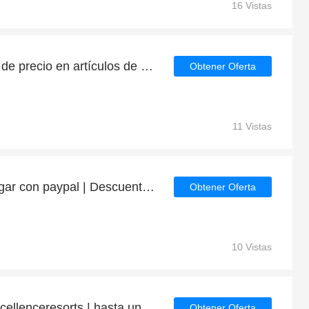
16 Vistas
Consigue hasta la mitad de precio en artículos de rebajas
Obtener Oferta
11 Vistas
10% de descuento al pagar con paypal | Descuento para Excellenceresorts
Obtener Oferta
10 Vistas
Los más vendidos en Excellenceresorts | hasta un 30% de descuento
Obtener Oferta