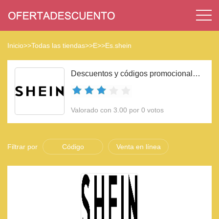
Inicio
>>
Todas las tiendas
>>
E
>>
Es.shein
Descuentos y códigos promocionales Es.shein 2023
Valorado con 3.00 por 0 votos
Filtrar por
Código
Venta en línea