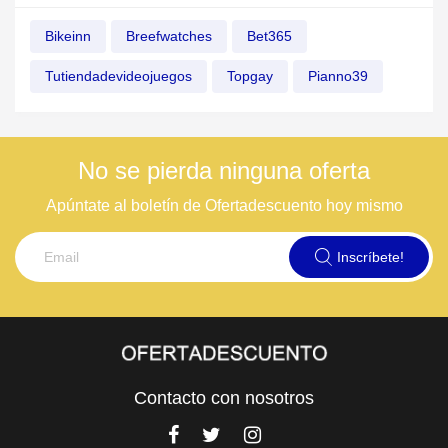
Bikeinn
Breefwatches
Bet365
Tutiendadevideojuegos
Topgay
Pianno39
No se pierda ninguna oferta
Apúntate al boletín de Ofertadescuento hoy mismo
Inscríbete!
Contacto con nosotros