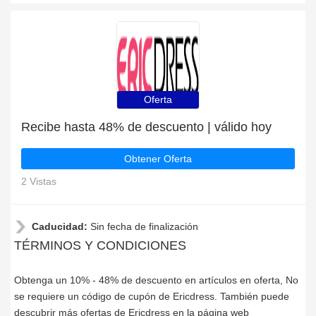
Oferta
Recibe hasta 48% de descuento | válido hoy
Obtener Oferta
2 Vistas
Caducidad:
Sin fecha de finalización
TÉRMINOS Y CONDICIONES
Obtenga un 10% - 48% de descuento en artículos en oferta, No
se requiere un código de cupón de Ericdress. También puede
descubrir más ofertas de Ericdress en la página web