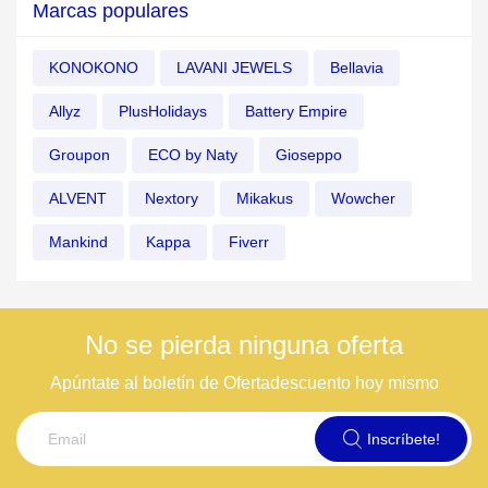
Marcas populares
KONOKONO
LAVANI JEWELS
Bellavia
Allyz
PlusHolidays
Battery Empire
Groupon
ECO by Naty
Gioseppo
ALVENT
Nextory
Mikakus
Wowcher
Mankind
Kappa
Fiverr
No se pierda ninguna oferta
Apúntate al boletín de Ofertadescuento hoy mismo
Inscríbete!