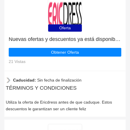
Oferta
Nuevas ofertas y descuentos ya está disponible | Ericdress
Obtener Oferta
21 Vistas
Caducidad:
Sin fecha de finalización
TÉRMINOS Y CONDICIONES
Utiliza la oferta de Ericdress antes de que caduque. Estos
descuentos le garantizan ser un cliente feliz