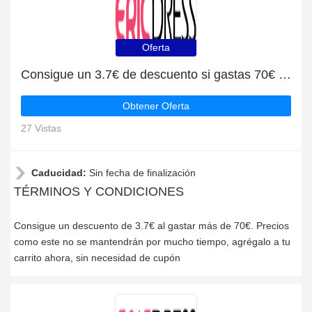
Oferta
Consigue un 3.7€ de descuento si gastas 70€ en Ericdress
Obtener Oferta
27 Vistas
Caducidad:
Sin fecha de finalización
TÉRMINOS Y CONDICIONES
Consigue un descuento de 3.7€ al gastar más de 70€. Precios
como este no se mantendrán por mucho tiempo, agrégalo a tu
carrito ahora, sin necesidad de cupón