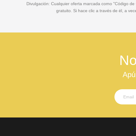
Divulgación: Cualquier oferta marcada como "Código de Cu
gratuito. Si hace clic a través de él, a 
No
Apú