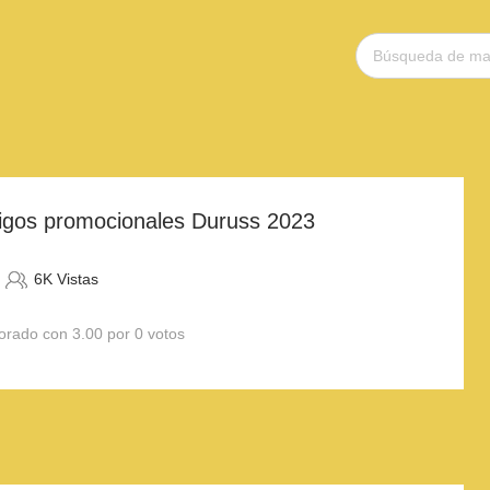
igos promocionales Duruss 2023
6K Vistas
orado con 3.00 por 0 votos