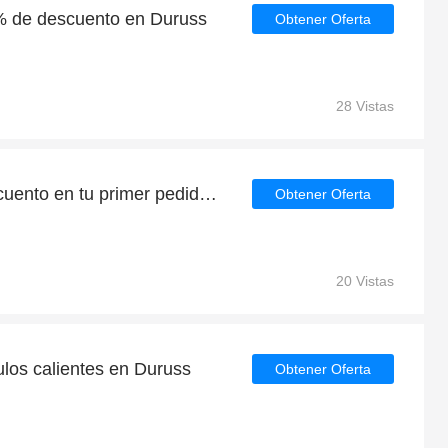
% de descuento en Duruss
Obtener Oferta
28 Vistas
Consigue un 6% de descuento en tu primer pedido en Duruss
Obtener Oferta
20 Vistas
ulos calientes en Duruss
Obtener Oferta