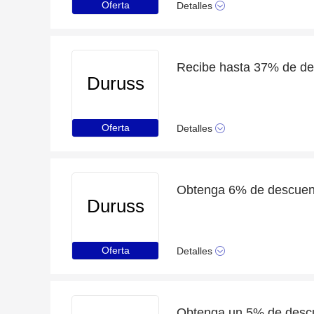
Oferta
Detalles
Recibe hasta 37% de des
Duruss
Oferta
Detalles
Duruss
Oferta
Detalles