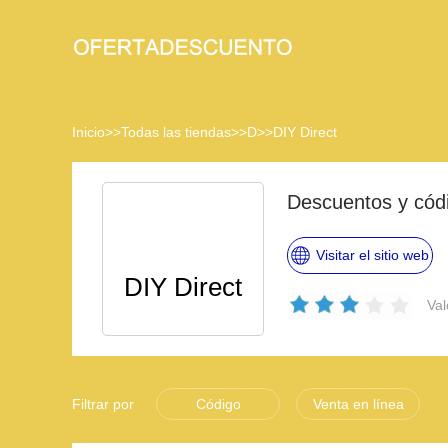
Inicio
>>
Todas las tiendas
>>
D
>>
DIY Direct
Descuentos y cód
Visitar el sitio web
DIY Direct
Val
Filtrar por
Código
Venta en línea