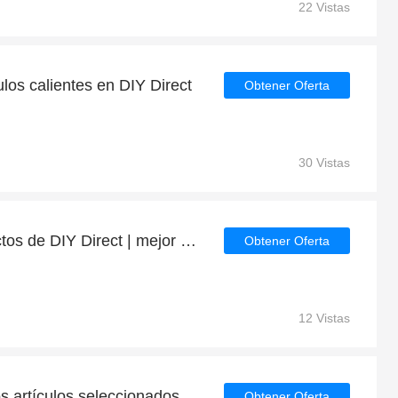
22 Vistas
los calientes en DIY Direct
Obtener Oferta
30 Vistas
Ahorre 7% en los productos de DIY Direct | mejor oferta
Obtener Oferta
12 Vistas
Ahorre hasta el 7% en los artículos seleccionados | fin en breve
Obtener Oferta