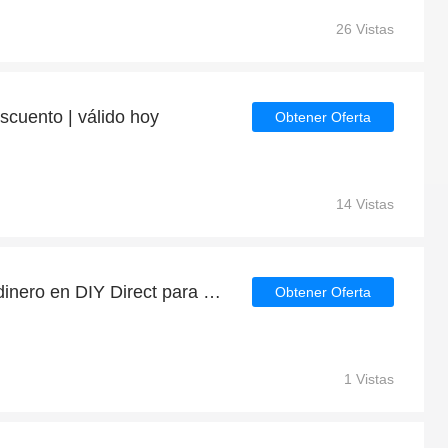
26 Vistas
cuento | válido hoy
Obtener Oferta
14 Vistas
Compra ahora y ahorra dinero en DIY Direct para las liquidaciones de DIY Direct
Obtener Oferta
1 Vistas