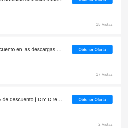
15 Vistas
Obtenga un 10% de descuento en las descargas de la aplicación DIY Direct
Obtener Oferta
17 Vistas
Grandes ahorros con 7% de descuento | DIY Direct últimas ofertas
Obtener Oferta
2 Vistas