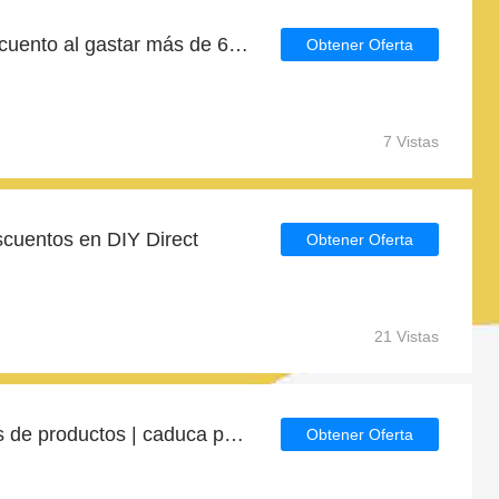
Obtenga un 10% de descuento al gastar más de 68€
Obtener Oferta
7 Vistas
scuentos en DIY Direct
Obtener Oferta
21 Vistas
Ahorre hasta 7€ en miles de productos | caduca pronto
Obtener Oferta