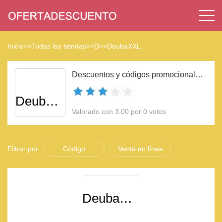
Inicio
>>
Todas las tiendas
>>
D
>>
DeubaXXL
Descuentos y códigos promocionales DeubaXXL 2023
DeubaXXL
Valorado con 3.00 por 0 votos
Filtrar por
Código
Venta en línea
DeubaXXL