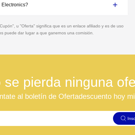
 Electronics?
pón", u "Oferta" significa que es un enlace afiliado y es de uso
veces puede dar lugar a que ganemos una comisión.
 se pierda ninguna ofe
ntate al boletín de Ofertadescuento hoy m
Insc