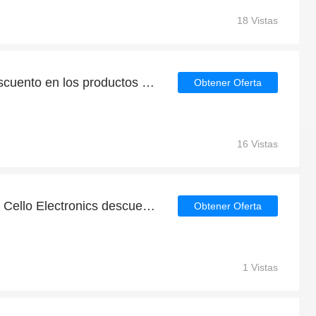
18 Vistas
Consigue un 31% de descuento en los productos de Cello Electronics | caduca pronto
Obtener Oferta
16 Vistas
Gran ahorro en rebajas | Cello Electronics descuento
Obtener Oferta
1 Vistas