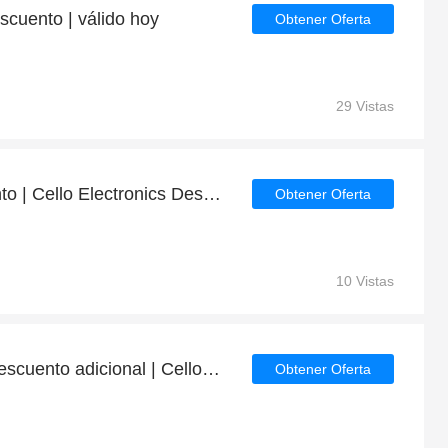
cuento | válido hoy
Obtener Oferta
29 Vistas
Obtenga 5% de descuento | Cello Electronics Descuentos para estudiantes
Obtener Oferta
10 Vistas
Disfrute de un 31% de descuento adicional | Cello Electronics descuento
Obtener Oferta