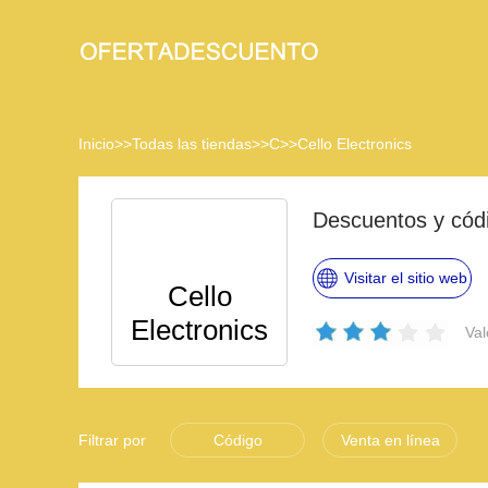
Inicio
>>
Todas las tiendas
>>
C
>>
Cello Electronics
Descuentos y códi
Visitar el sitio web
Cello
Electronics
Val
Filtrar por
Código
Venta en línea