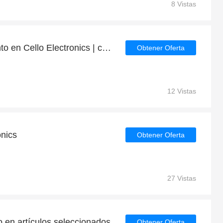
8 Vistas
Obtenga 5% de descuento en Cello Electronics | caduca pronto
Obtener Oferta
12 Vistas
onics
Obtener Oferta
27 Vistas
 en artículos seleccionados
Obtener Oferta