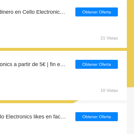
Compra ahora y ahorra dinero en Cello Electronics para las liquidaciones de Cello Electronics
Obtener Oferta
21 Vistas
Regalo para Cello Electronics a partir de 5€ | fin en breve
Obtener Oferta
10 Vistas
5% de descuento en Cello Electronics likes en facebook
Obtener Oferta