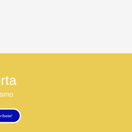
rta
ismo
ríbete!