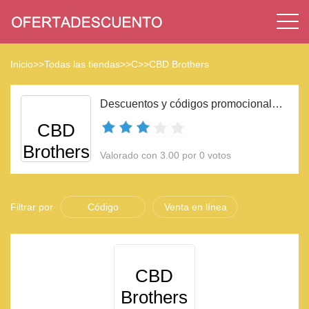
Inicio
>>
Todas las tiendas
>>
C
>>
CBD Brothers
Descuentos y códigos promocionales CBD Brothers 2023
CBD
Brothers
Valorado con 3.00 por 0 votos
Filtrar por
Código
Venta en línea
CBD
Brothers