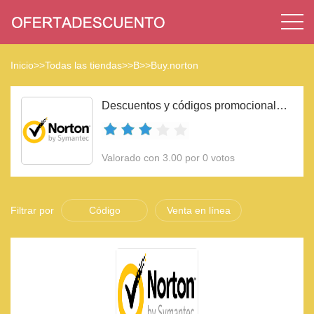
Inicio
>>
Todas las tiendas
>>
B
>>
Buy.norton
Descuentos y códigos promocionales Buy.norton 2023
Valorado con 3.00 por 0 votos
Filtrar por
Código
Venta en línea