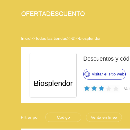
Inicio
>>
Todas las tiendas
>>
B
>>
Biosplendor
Descuentos y cód
Visitar el sitio web
Biosplendor
Val
Filtrar por
Código
Venta en línea