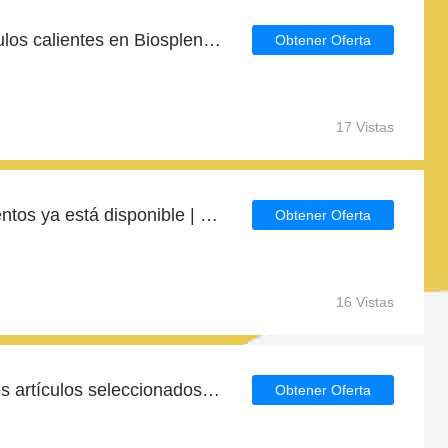
Descuento 6.6€ en artículos calientes en Biosplendor
Obtener Oferta
17 Vistas
Nuevas ofertas y descuentos ya está disponible | Biosplendor
Obtener Oferta
16 Vistas
Ahorre hasta el 9% en los artículos seleccionados | fin en breve
Obtener Oferta