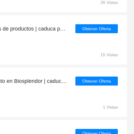
26 Vistas
Ahorre hasta 9€ en miles de productos | caduca pronto
Obtener Oferta
15 Vistas
Obtenga 9% de descuento en Biosplendor | caduca pronto
Obtener Oferta
1 Vistas
Obtener Oferta