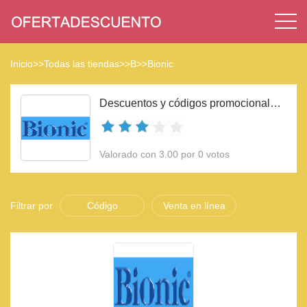
Inicio
>>
Todas las tiendas
>>
B
>>
Bionic
Descuentos y códigos promocionales Bionic 2023
Valorado con 3.00 por 0 votos
Filtrar por
Código
Venta en línea