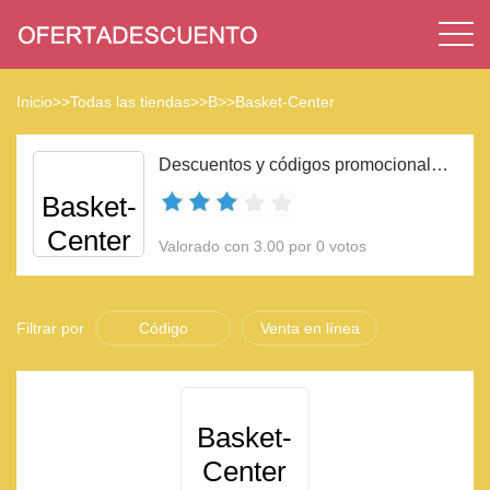
Inicio
>>
Todas las tiendas
>>
B
>>
Basket-Center
Descuentos y códigos promocionales Basket-Center 2023
Basket-
Center
Valorado con 3.00 por 0 votos
Filtrar por
Código
Venta en línea
Basket-
Center