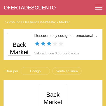
Inicio
>>
Todas las tiendas
>>
B
>>
Back Market
Descuentos y códigos promocionales Back Market 2023
Back
Market
Valorado con 3.00 por 0 votos
Filtrar por
Código
Venta en línea
Back
Market