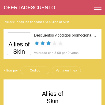
Inicio
>>
Todas las tiendas
>>
A
>>
Allies of Skin
Descuentos y códigos promocionales Allies of Skin 2023
Allies of
Skin
Valorado con 3.00 por 0 votos
Filtrar por
Código
Venta en línea
Allies of
Skin